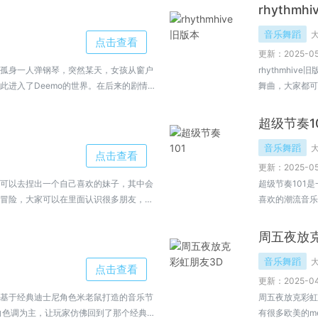
rhythmh
音乐舞蹈
点击查看
更新：2025-05
孤身一人弹钢琴，突然某天，女孩从窗户
rhythmh
此进入了Deemo的世界。在后来的剧情
舞曲，大家都可
面还是很自由的
超级节奏1
音乐舞蹈
点击查看
更新：2025-05
可以去捏出一个自己喜欢的妹子，其中会
超级节奏101
冒险，大家可以在里面认识很多朋友，与
喜欢的潮流音乐
里了解更多。
感和反应能力让
吧!!!，小编
周五夜放
音乐舞蹈
点击查看
更新：2025-04
基于经典迪士尼角色米老鼠打造的音乐节
周五夜放克彩虹
白色调为主，让玩家仿佛回到了那个经典的
有很多欧美的m