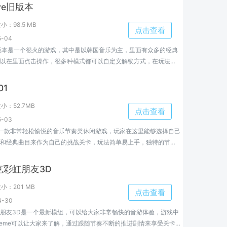
ive旧版本
大小：
98.5 MB
点击查看
-04
ive旧版本是一个很火的游戏，其中是以韩国音乐为主，里面有众多的经典
以在里面点击操作，很多种模式都可以自定义解锁方式，在玩法上
，欢迎大家来小编这里了解更多。
01
大小：
52.7MB
点击查看
-03
是一款非常轻松愉悦的音乐节奏类休闲游戏，玩家在这里能够选择自己
和经典曲目来作为自己的挑战关卡，玩法简单易上手，独特的节奏
人着迷，是一款非常适合解压的神器，心动的小伙伴快来体验
在这提供最新安装包供大家下载，快来本站下载吧！
克彩虹朋友3D
大小：
201 MB
点击查看
-30
朋友3D是一个最新模组，可以给大家非常畅快的音游体验，游戏中
eme可以让大家来了解，通过跟随节奏不断的推进剧情来享受关卡