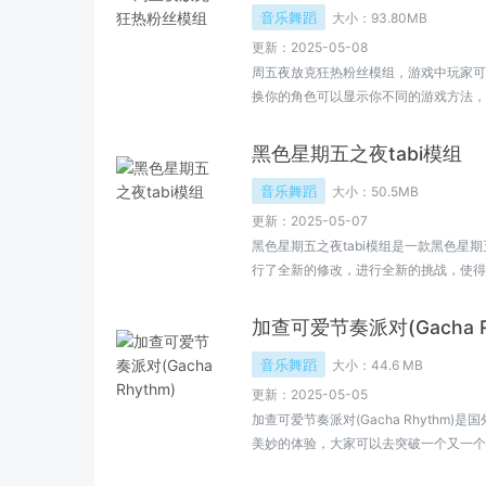
音乐舞蹈
大小：
93.80MB
更新：2025-05-08
周五夜放克狂热粉丝模组，游戏中玩家可
换你的角色可以显示你不同的游戏方法，
事，创造性地思考，努力并理解游戏的方
伙伴快来下载体验吧！.
黑色星期五之夜tabi模组
音乐舞蹈
大小：
50.5MB
更新：2025-05-07
黑色星期五之夜tabi模组是一款黑色星
行了全新的修改，进行全新的挑战，使得
Bug待修复，有兴趣的小伙伴欢迎下载体
加查可爱节奏派对(Gacha R
音乐舞蹈
大小：
44.6 MB
更新：2025-05-05
加查可爱节奏派对(Gacha Rhythm
美妙的体验，大家可以去突破一个又一个
的挑战诸多的精彩冒险，感受到很多找种