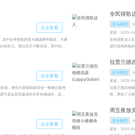
米老鼠的角色，跟随音乐的节奏跳舞。玩
的乐趣，欢迎大
多，得分就越高。游戏有多个关卡，每个
全民猜歌
夜放克米老鼠黑白
音乐舞蹈
点击查看
更新：2025-04
。其中会有很多的音乐挑战钢琴曲目，大家
全民猜歌达人红
白色块儿。黑白交叉不断流动，其中的玩
进行游戏体验的
了解更多。
们可以通过全民
你的角色打扮的
拉普兰德吉他
音乐舞蹈
点击查看
更新：2025-04
趣的音游，相信大家都知道音游一般都比较考
拉普兰德吉他模拟
度可是会层层递进的非常有挑战性，这款
制，带给了大家
内容，带给大家
周五夜放
音乐舞蹈
点击查看
更新：2025-04