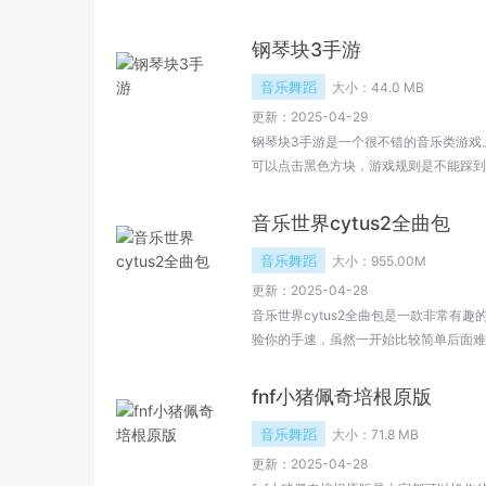
迪士尼动画时代。在游戏中，玩家将扮演
家需要通过跳舞的方式收集音符，收集越
钢琴块3手游
关卡都有不同的主题和难度。此外，周五
音乐舞蹈
大小：
44.0 MB
更新：2025-04-29
钢琴块3手游是一个很不错的音乐类游戏
可以点击黑色方块，游戏规则是不能踩到
法难度还是很高的，欢迎大家来小编这里
音乐世界cytus2全曲包
音乐舞蹈
大小：
955.00M
更新：2025-04-28
音乐世界cytus2全曲包是一款非常有
验你的手速，虽然一开始比较简单后面难
版本已经帮你解锁了所有的歌曲哦。
fnf小猪佩奇培根原版
音乐舞蹈
大小：
71.8 MB
更新：2025-04-28