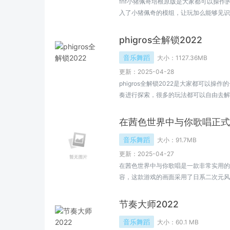
fnf小猪佩奇培根原版是大家都可以操
入了小猪佩奇的模组，让玩加么能够见识
快，欢迎大家来小编这里了解更多。
phigros全解锁2022
音乐舞蹈
大小：
1127.36MB
更新：2025-04-28
phigros全解锁2022是大家都可以
奏进行探索，很多的玩法都可以自由去解
欢的就来感受下吧，欢迎大家来小编这里
在茜色世界中与你歌唱正式
音乐舞蹈
大小：
91.7MB
更新：2025-04-27
在茜色世界中与你歌唱是一款非常实用的
容，这款游戏的画面采用了日系二次元风
的玩家不要错过这款游戏了。
节奏大师2022
音乐舞蹈
大小：
60.1 MB