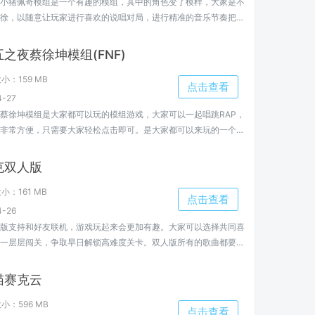
小猪佩奇模组是一个有趣的模组，其中的角色变了模样，大家是不
徐，以随意让玩家进行喜欢的说唱对局，进行精准的音乐节奏把控
场比赛。欢迎大家来小编这里了解更多。
之夜蔡徐坤模组(FNF)
大小：
159 MB
点击查看
-27
蔡徐坤模组是大家都可以玩的模组游戏，大家可以一起唱跳RAP，
非常方便，只需要大家轻松点击即可。是大家都可以来玩的一个游
小编这里了解更多。
克双人版
大小：
161 MB
点击查看
-26
版支持和好友联机，游戏玩起来会更加有趣。大家可以选择共同喜
一层层闯关，争取早日解锁高难度关卡。双人版所有的歌曲都要比
大家来小编这里了解更多。
喵赛克云
大小：
596 MB
点击查看