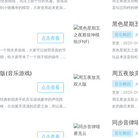
作的全新模组，玩法上面十分的有趣。游戏加
周五夜放克培根
到小猪佩奇的模型，大家使用起来更加愉
是玩过同样的哟
让自己赢得每一
黑色星期五
音乐舞蹈
点击查看
更新：2025-04
操作的一个闯关类游戏，大家可以按照里面的节
黑色星期五之夜
锁，给大家带来了一个很不错的操作，喜
玩起来还是轻松
了解更多。
戏，欢迎大家来
版(音乐游戏)
周五夜放
音乐舞蹈
点击查看
更新：2025-04
经典歌唱类手机音乐游戏豪华的声优阵
周五夜放克双人
格，分别展开浪漫的恋爱之旅，所以喜欢
欢的曲目来跳，
单人版难，欢迎
同步音律
音乐舞蹈
点击查看