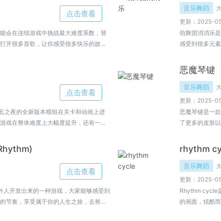
音乐舞蹈
点击查看
更新：2025-05
能会在连续游戏中挑战最大难度系数，替
劲舞团消消乐是
打开很多首歌，让你感受很多快乐的故
感受到很多元素
式和方法也是一种很棒的感觉。喜欢的小
验，是大家都可
恶魔琴键
音乐舞蹈
点击查看
更新：2025-05
期五之夜的全新版本模组在关卡和动画上进
恶魔琴键是一款
游戏在整体难度上大幅度提升，还有一些
了更多的皮肤以
验。
hythm)
rhythm cy
音乐舞蹈
点击查看
更新：2025-05
)是国外人开发出来的一种游戏，大家能够感受到
Rhythm c
的节奏，享受属于你的人生之旅，去努力
的画面，炫酷而
的玩法，欢迎大家来小编这里了解更多。
下载试试吧！