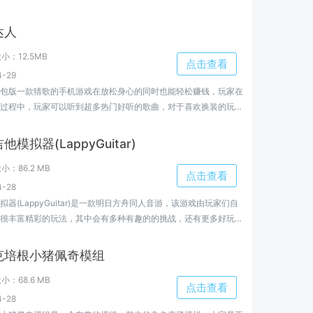
家来小编这里了解更多。
达人
大小：
12.5MB
点击查看
-29
包版一款猜歌的手机游戏在放松身心的同时也能轻松赚钱，玩家在
过程中，玩家可以听到超多热门好听的歌曲，对于喜欢换装的玩家
猜歌达人红包版红包版体验各种各样的服装，来按照自己的心意把
漂漂亮亮。
模拟器(LappyGuitar)
大小：
86.2 MB
点击查看
-28
器(LappyGuitar)是一款明日方舟同人音游，该游戏由玩家们自
很丰富精彩的玩法，其中会有多种有趣的的挑战，还有更多好玩的
无限的乐趣。欢迎大家来小编这里了解更多。
克培根小猪佩奇模组
大小：
68.6 MB
点击查看
-28