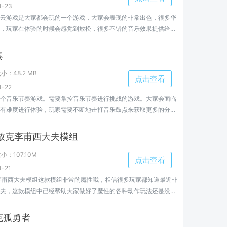
-23
云游戏是大家都会玩的一个游戏，大家会表现的非常出色，很多华
，玩家在体验的时候会感觉到放松，很多不错的音乐效果提供给大
小编这里了解更多。
奏
大小：
48.2 MB
点击查看
-22
个音乐节奏游戏。需要掌控音乐节奏进行挑战的游戏。大家会面临
有难度进行体验，玩家需要不断地击打音乐鼓点来获取更多的分
获得更大的胜利，欢迎大家来小编这里了解更多。
夜放克李甫西大夫模组
大小：
107.10M
点击查看
-21
克李甫西大夫模组这款模组非常的魔性哦，相信很多玩家都知道最近非
夫，这款模组中已经帮助大家做好了魔性的各种动作玩法还是没有
倍。
克孤勇者