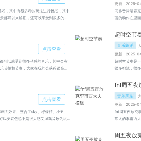
更新：2025-04
个游戏，其中有很多种的玩法进行挑战，其中
同步音律喵赛克
景都可以来解锁，还可以享受到很多的音
丽的动作在里面
这里了解更多。
家，欢迎大家来
超时空节
音乐舞蹈
点击查看
更新：2025-04
家都可以感受到很多动感的音乐，其中会有
超时空节奏是一
乐节拍和节奏，大家在玩的会获得很高的
很多挑战，很多
数，可以在里面
fnf周五
音乐舞蹈
点击查看
更新：2025-04
画面效果。整合了sky、柠檬精、小丑、
fnf周五夜放
本游戏安装包也不是很大感受游戏音乐为玩
常火的李甫西大
丰富，同时每成功创造出音乐你都会有不
变，不过欢乐加
同的音乐类型，整个过程尤其的放松。
周五夜放