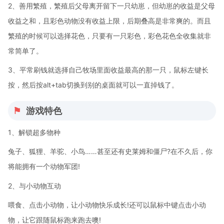
2、善用繁殖，繁殖后父母离开留下一只幼崽，但幼崽的收益是父母
收益之和，且彩色动物没有收益上限，后期叠高是非常爽的。而且
繁殖的时候可以选择花色，只要有一只彩色，彩色花色全收集就非
常简单了。
3、平常刷钱就选择自己牧场里面收益最高的那一只，鼠标左键长
按，然后按alt+tab切换到别的桌面就可以一直掉钱了。
游戏特色
1、解锁超多物种
兔子、狐狸、羊驼、小鸟……甚至还有史莱姆和僵尸?在不久后，你
将能拥有一个动物军团!
2、与小动物互动
喂食、点击小动物，让小动物快乐成长!还可以鼠标中键点击小动
物，让它跟随鼠标跑来跑去噢!