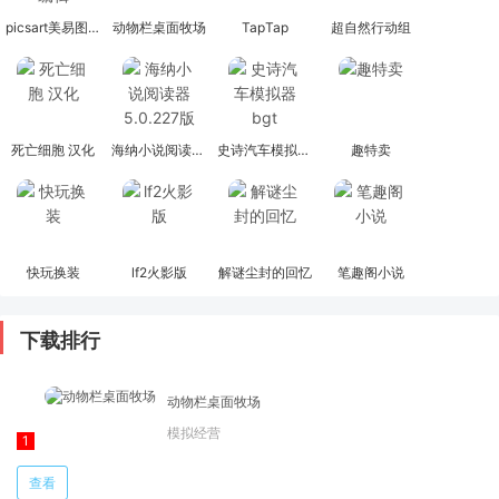
picsart美易图片编辑
动物栏桌面牧场
TapTap
超自然行动组
死亡细胞 汉化
海纳小说阅读器 5.0.227版
史诗汽车模拟器bgt
趣特卖
快玩换装
lf2火影版
解谜尘封的回忆
笔趣阁小说
下载排行
动物栏桌面牧场
模拟经营
查看