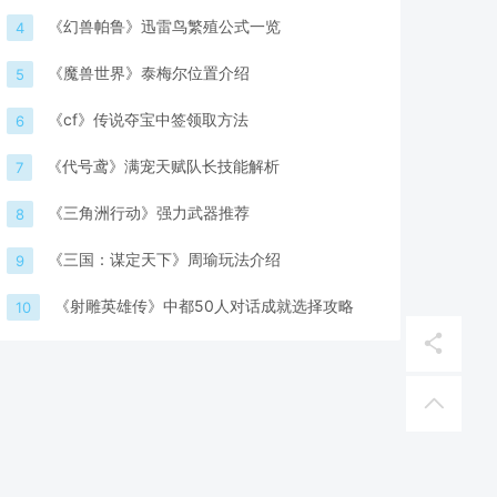
《幻兽帕鲁》迅雷鸟繁殖公式一览
4
《魔兽世界》泰梅尔位置介绍
5
《cf》传说夺宝中签领取方法
6
《代号鸢》满宠天赋队长技能解析
7
《三角洲行动》强力武器推荐
8
《三国：谋定天下》周瑜玩法介绍
9
《射雕英雄传》中都50人对话成就选择攻略
10