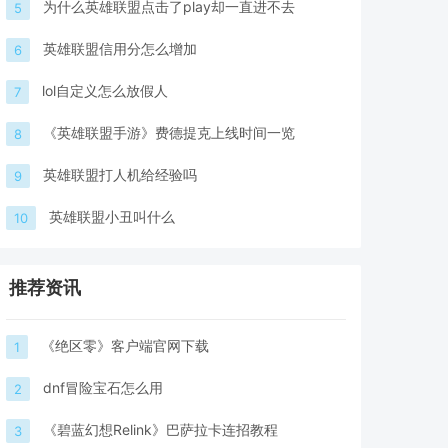
为什么英雄联盟点击了play却一直进不去
5
英雄联盟信用分怎么增加
6
lol自定义怎么放假人
7
《英雄联盟手游》费德提克上线时间一览
8
英雄联盟打人机给经验吗
9
英雄联盟小丑叫什么
10
推荐资讯
《绝区零》客户端官网下载
1
dnf冒险宝石怎么用
2
《碧蓝幻想Relink》巴萨拉卡连招教程
3