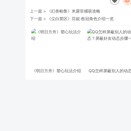
上一篇 >
《幻兽帕鲁》米露菲捕获攻略
下一篇 >
《尘白禁区》芬妮·咎冠角色介绍一览
《明日方舟》塑心玩法介绍
QQ怎样屏蔽别人的动
屏蔽好友动态步骤一