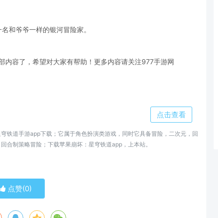
一名和爷爷一样的银河冒险家。
部内容了，希望对大家有帮助！更多内容请关注977手游网
点击查看
穹铁道手游app下载；它属于角色扮演类游戏，同时它具备冒险，二次元，回
回合制策略冒险；下载苹果崩坏：星穹铁道app，上本站。
点赞(
0
)