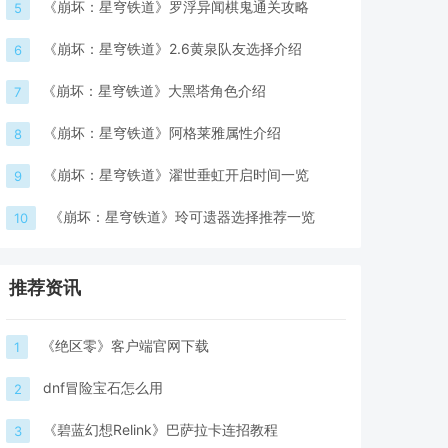
《崩坏：星穹铁道》罗浮异闻棋鬼通关攻略
5
《崩坏：星穹铁道》2.6黄泉队友选择介绍
6
《崩坏：星穹铁道》大黑塔角色介绍
7
《崩坏：星穹铁道》阿格莱雅属性介绍
8
《崩坏：星穹铁道》濯世垂虹开启时间一览
9
《崩坏：星穹铁道》玲可遗器选择推荐一览
10
推荐资讯
《绝区零》客户端官网下载
1
dnf冒险宝石怎么用
2
《碧蓝幻想Relink》巴萨拉卡连招教程
3