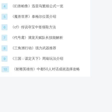
《幻兽帕鲁》迅雷鸟繁殖公式一览
4
《魔兽世界》泰梅尔位置介绍
5
《cf》传说夺宝中签领取方法
6
《代号鸢》满宠天赋队长技能解析
7
《三角洲行动》强力武器推荐
8
《三国：谋定天下》周瑜玩法介绍
9
《射雕英雄传》中都50人对话成就选择攻略
10