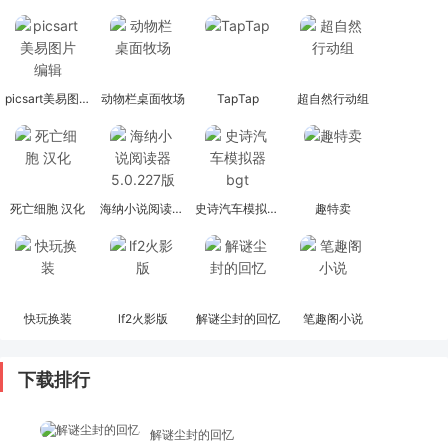
picsart美易图片编辑
动物栏桌面牧场
TapTap
超自然行动组
死亡细胞 汉化
海纳小说阅读器 5.0.227版
史诗汽车模拟器bgt
趣特卖
快玩换装
lf2火影版
解谜尘封的回忆
笔趣阁小说
下载排行
解谜尘封的回忆