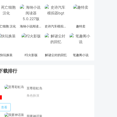
亡细胞 汉化
海纳小说阅读器 5.0.227版
史诗汽车模拟器bgt
趣特卖
快玩换装
lf2火影版
解谜尘封的回忆
笔趣阁小说
下载排行
至尊彩虹岛
角色扮演
查看
我要神话装