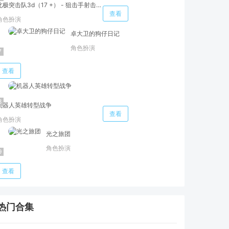
北极突击队3d（17 +） - 狙击手射击游戏 ( sniper shooter games )
查看
角色扮演
卓大卫的狗仔日记
角色扮演
查看
机器人英雄转型战争
查看
角色扮演
光之旅团
角色扮演
查看
热门合集