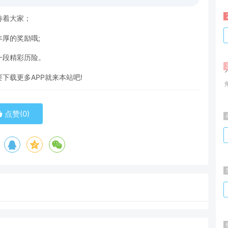
待着大家；
厚的奖励哦;
一段精彩历险。
下载更多APP就来本站吧!
点赞(
0
)